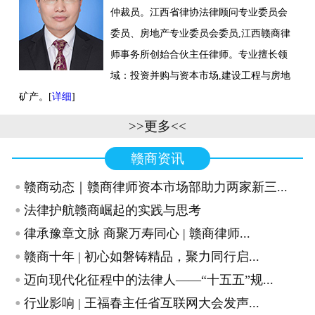
仲裁员。江西省律协法律顾问专业委员会
联系我们
委员、房地产专业委员会委员,江西赣商律
师事务所创始合伙主任律师。专业擅长领
域：投资并购与资本市场,建设工程与房地
矿产。[
详细
]
>>更多<<
赣商资讯
·
赣商动态｜赣商律师资本市场部助力两家新三...
·
法律护航赣商崛起的实践与思考
·
律承豫章文脉 商聚万寿同心 | 赣商律师...
·
赣商十年 | 初心如磐铸精品，聚力同行启...
·
迈向现代化征程中的法律人——“十五五”规...
·
行业影响 | 王福春主任省互联网大会发声...