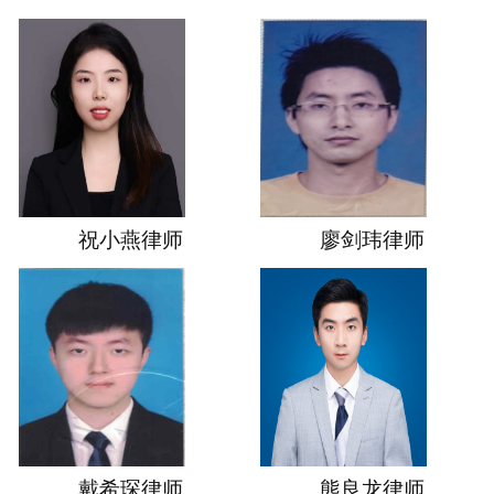
祝小燕律师
廖剑玮律师
戴希琛律师
熊良龙律师