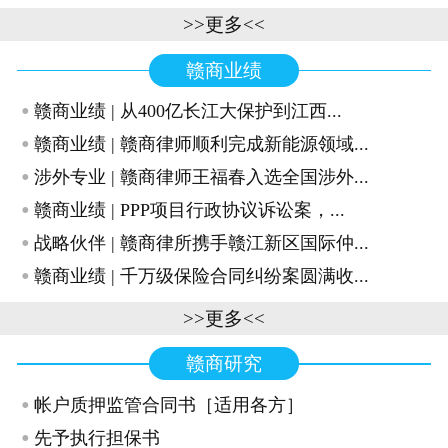
>>更多<<
赣商业绩
·
赣商业绩 | 从400亿长江大保护到江西...
·
赣商业绩 | 赣商律师顺利完成新能源领域...
·
涉外专业 | 赣商律师王福春入选全国涉外...
·
赣商业绩 | PPP项目行政协议诉讼案，...
·
战略伙伴 | 赣商律所携手赣江新区国际仲...
·
赣商业绩 | 千万级保险合同纠纷案圆满收...
>>更多<<
赣商研究
·
帐户质押监管合同书［适用各方］
·
先予执行担保书