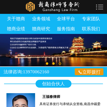

网站首页

关于赣商
关于赣商
业务领域
全球平台
专家团队
赣商业绩
赣商研究
服务指南
联系我们
业务领域
全球平台
专家团队
赣商业绩
法律咨询:13970062160

立即拨打
赣商研究
创始合伙人
服务指南
王福春律师
加入赣商
具有证券发行与承销从业资格,南昌仲裁委