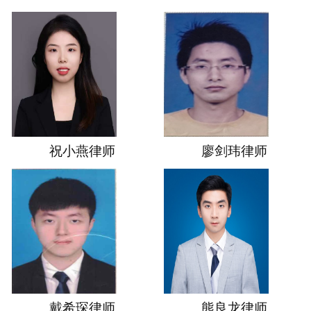
祝小燕律师
廖剑玮律师
戴希琛律师
熊良龙律师