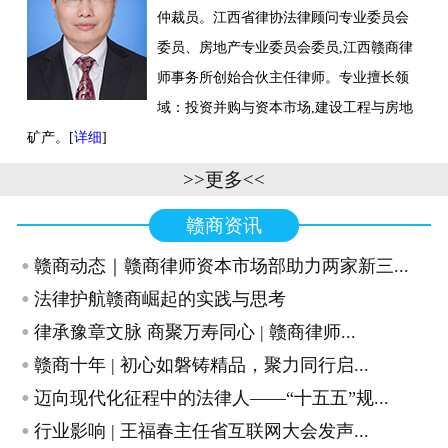
仲裁员。江西省律协法律顾问专业委员会
联系我们
委员、房地产专业委员会委员,江西赣商律
师事务所创始合伙主任律师。专业擅长领
域：投资并购与资本市场,建设工程与房地
矿产。[
详细
]
>>更多<<
赣商资讯
·
赣商动态｜赣商律师资本市场部助力两家新三...
·
法律护航赣商崛起的实践与思考
·
律承豫章文脉 商聚万寿同心 | 赣商律师...
·
赣商十年 | 初心如磐铸精品，聚力同行启...
·
迈向现代化征程中的法律人——“十五五”规...
·
行业影响 | 王福春主任省互联网大会发声...