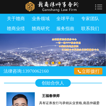

网站首页

关于赣商
关于赣商
业务领域
全球平台
专家团队
赣商业绩
赣商研究
服务指南
联系我们
业务领域
全球平台
专家团队
赣商业绩
法律咨询:13970062160

立即拨打
赣商研究
创始合伙人
服务指南
王福春律师
加入赣商
具有证券发行与承销从业资格,南昌仲裁委