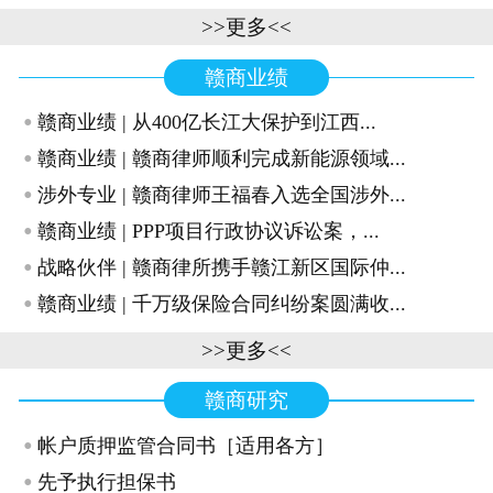
>>更多<<
赣商业绩
·
赣商业绩 | 从400亿长江大保护到江西...
·
赣商业绩 | 赣商律师顺利完成新能源领域...
·
涉外专业 | 赣商律师王福春入选全国涉外...
·
赣商业绩 | PPP项目行政协议诉讼案，...
·
战略伙伴 | 赣商律所携手赣江新区国际仲...
·
赣商业绩 | 千万级保险合同纠纷案圆满收...
>>更多<<
赣商研究
·
帐户质押监管合同书［适用各方］
·
先予执行担保书