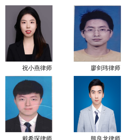
祝小燕律师
廖剑玮律师
戴希琛律师
熊良龙律师