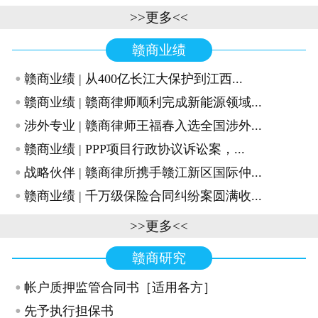
>>更多<<
赣商业绩
·
赣商业绩 | 从400亿长江大保护到江西...
·
赣商业绩 | 赣商律师顺利完成新能源领域...
·
涉外专业 | 赣商律师王福春入选全国涉外...
·
赣商业绩 | PPP项目行政协议诉讼案，...
·
战略伙伴 | 赣商律所携手赣江新区国际仲...
·
赣商业绩 | 千万级保险合同纠纷案圆满收...
>>更多<<
赣商研究
·
帐户质押监管合同书［适用各方］
·
先予执行担保书