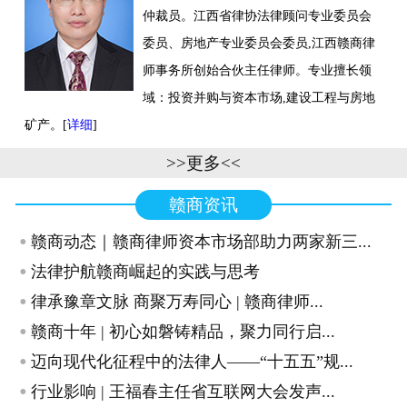
仲裁员。江西省律协法律顾问专业委员会
联系我们
委员、房地产专业委员会委员,江西赣商律
师事务所创始合伙主任律师。专业擅长领
域：投资并购与资本市场,建设工程与房地
矿产。[
详细
]
>>更多<<
赣商资讯
·
赣商动态｜赣商律师资本市场部助力两家新三...
·
法律护航赣商崛起的实践与思考
·
律承豫章文脉 商聚万寿同心 | 赣商律师...
·
赣商十年 | 初心如磐铸精品，聚力同行启...
·
迈向现代化征程中的法律人——“十五五”规...
·
行业影响 | 王福春主任省互联网大会发声...