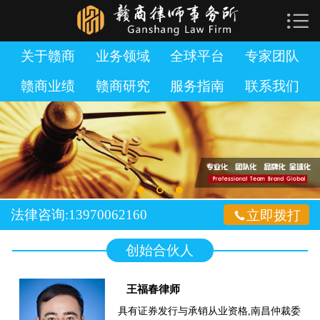

网站首页

关于赣商
关于赣商
业务领域
全球平台
专家团队
赣商业绩
赣商研究
服务指南
联系我们
业务领域
全球平台
专家团队
赣商业绩
法律咨询:13970062160

立即拨打
赣商研究
创始合伙人
服务指南
王福春律师
加入赣商
具有证券发行与承销从业资格,南昌仲裁委