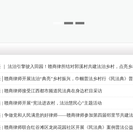
任 ｜ 法治引擎驶入田园！赣商律所结对郭溪村共建法治乡村，点亮
任│赣商律师开展法治“典亮”乡村振兴，巾帼普法乡村行《民法典》
 | 赣商律师接受江西都市频道民法典在身边栏目采访
 | 赣商律师开展“宪法进农村，法治慧民心”主题活动
 | 争做党和人民满意的好律师——赣商律师参加第四届邻里节共建
 | 赣商律师联合红谷滩区龙岗花园社区开展《民法典》案例普法公