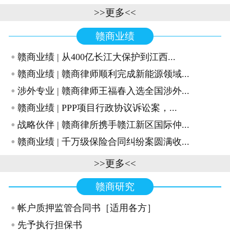
>>更多<<
赣商业绩
·
赣商业绩 | 从400亿长江大保护到江西...
·
赣商业绩 | 赣商律师顺利完成新能源领域...
·
涉外专业 | 赣商律师王福春入选全国涉外...
·
赣商业绩 | PPP项目行政协议诉讼案，...
·
战略伙伴 | 赣商律所携手赣江新区国际仲...
·
赣商业绩 | 千万级保险合同纠纷案圆满收...
>>更多<<
赣商研究
·
帐户质押监管合同书［适用各方］
·
先予执行担保书