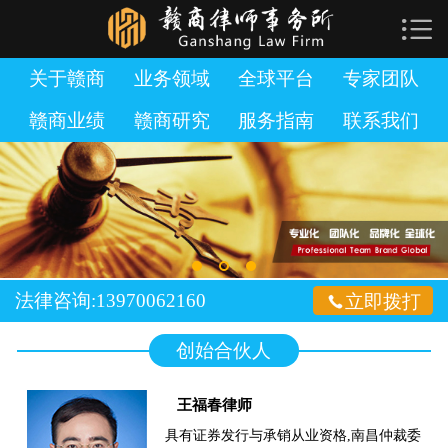

网站首页

关于赣商
关于赣商
业务领域
全球平台
专家团队
赣商业绩
赣商研究
服务指南
联系我们
业务领域
全球平台
专家团队
赣商业绩
法律咨询:13970062160

立即拨打
赣商研究
创始合伙人
服务指南
王福春律师
加入赣商
具有证券发行与承销从业资格,南昌仲裁委