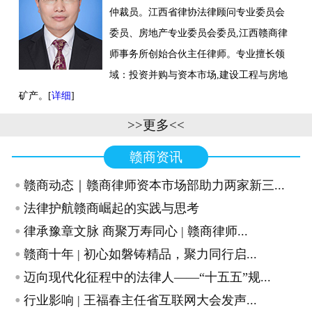
仲裁员。江西省律协法律顾问专业委员会
联系我们
委员、房地产专业委员会委员,江西赣商律
师事务所创始合伙主任律师。专业擅长领
域：投资并购与资本市场,建设工程与房地
矿产。[
详细
]
>>更多<<
赣商资讯
·
赣商动态｜赣商律师资本市场部助力两家新三...
·
法律护航赣商崛起的实践与思考
·
律承豫章文脉 商聚万寿同心 | 赣商律师...
·
赣商十年 | 初心如磐铸精品，聚力同行启...
·
迈向现代化征程中的法律人——“十五五”规...
·
行业影响 | 王福春主任省互联网大会发声...