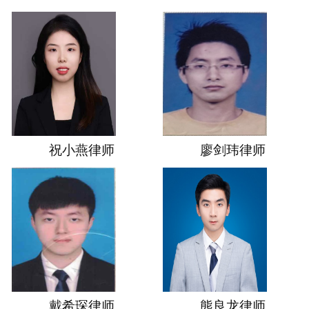
祝小燕律师
廖剑玮律师
戴希琛律师
熊良龙律师