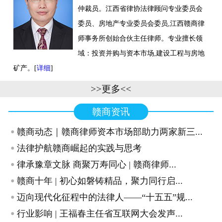
仲裁员。江西省律协法律顾问专业委员会
联系我们
委员、房地产专业委员会委员,江西赣商律
师事务所创始合伙主任律师。专业擅长领
域：投资并购与资本市场,建设工程与房地
矿产。[
详细
]
>>更多<<
赣商资讯
·
赣商动态｜赣商律师资本市场部助力两家新三...
·
法律护航赣商崛起的实践与思考
·
律承豫章文脉 商聚万寿同心 | 赣商律师...
·
赣商十年 | 初心如磐铸精品，聚力同行启...
·
迈向现代化征程中的法律人——“十五五”规...
·
行业影响 | 王福春主任省互联网大会发声...