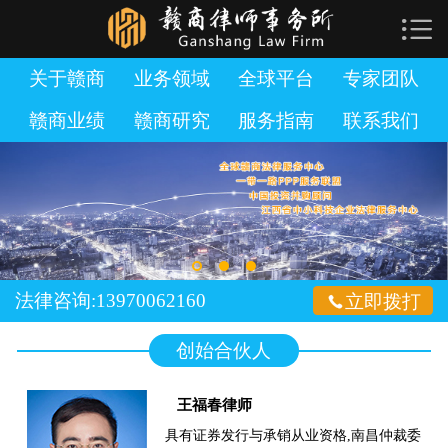

网站首页

关于赣商
关于赣商
业务领域
全球平台
专家团队
赣商业绩
赣商研究
服务指南
联系我们
业务领域
全球平台
专家团队
赣商业绩
法律咨询:13970062160

立即拨打
赣商研究
创始合伙人
服务指南
王福春律师
加入赣商
具有证券发行与承销从业资格,南昌仲裁委