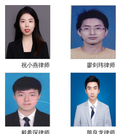
祝小燕律师
廖剑玮律师
戴希琛律师
熊良龙律师