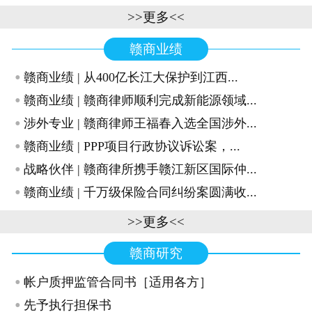
>>更多<<
赣商业绩
·
赣商业绩 | 从400亿长江大保护到江西...
·
赣商业绩 | 赣商律师顺利完成新能源领域...
·
涉外专业 | 赣商律师王福春入选全国涉外...
·
赣商业绩 | PPP项目行政协议诉讼案，...
·
战略伙伴 | 赣商律所携手赣江新区国际仲...
·
赣商业绩 | 千万级保险合同纠纷案圆满收...
>>更多<<
赣商研究
·
帐户质押监管合同书［适用各方］
·
先予执行担保书