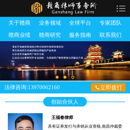

网站首页

关于赣商
关于赣商
业务领域
全球平台
专家团队
赣商业绩
赣商研究
服务指南
联系我们
业务领域
全球平台
专家团队
赣商业绩
法律咨询:13970062160

立即拨打
赣商研究
创始合伙人
服务指南
王福春律师
加入赣商
具有证券发行与承销从业资格,南昌仲裁委