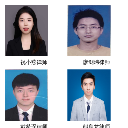
祝小燕律师
廖剑玮律师
戴希琛律师
熊良龙律师