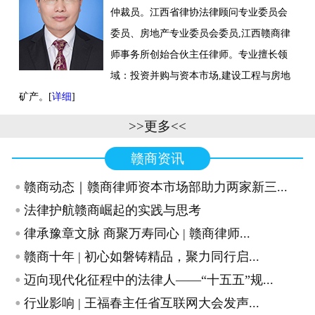
仲裁员。江西省律协法律顾问专业委员会
联系我们
委员、房地产专业委员会委员,江西赣商律
师事务所创始合伙主任律师。专业擅长领
域：投资并购与资本市场,建设工程与房地
矿产。[
详细
]
>>更多<<
赣商资讯
·
赣商动态｜赣商律师资本市场部助力两家新三...
·
法律护航赣商崛起的实践与思考
·
律承豫章文脉 商聚万寿同心 | 赣商律师...
·
赣商十年 | 初心如磐铸精品，聚力同行启...
·
迈向现代化征程中的法律人——“十五五”规...
·
行业影响 | 王福春主任省互联网大会发声...