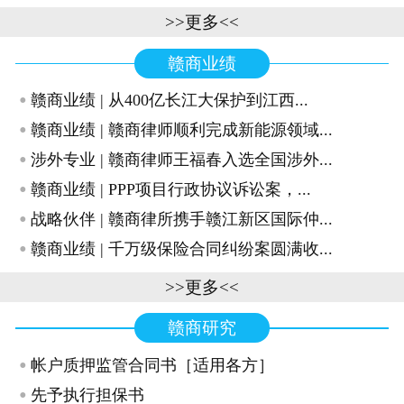
>>更多<<
赣商业绩
·
赣商业绩 | 从400亿长江大保护到江西...
·
赣商业绩 | 赣商律师顺利完成新能源领域...
·
涉外专业 | 赣商律师王福春入选全国涉外...
·
赣商业绩 | PPP项目行政协议诉讼案，...
·
战略伙伴 | 赣商律所携手赣江新区国际仲...
·
赣商业绩 | 千万级保险合同纠纷案圆满收...
>>更多<<
赣商研究
·
帐户质押监管合同书［适用各方］
·
先予执行担保书