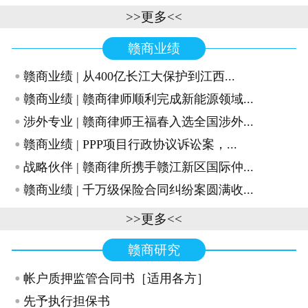
>>更多<<
赣商业绩
·
赣商业绩 | 从400亿长江大保护到江西...
·
赣商业绩 | 赣商律师顺利完成新能源领域...
·
涉外专业 | 赣商律师王福春入选全国涉外...
·
赣商业绩 | PPP项目行政协议诉讼案，...
·
战略伙伴 | 赣商律所携手赣江新区国际仲...
·
赣商业绩 | 千万级保险合同纠纷案圆满收...
>>更多<<
赣商研究
·
帐户质押监管合同书［适用各方］
·
先予执行担保书