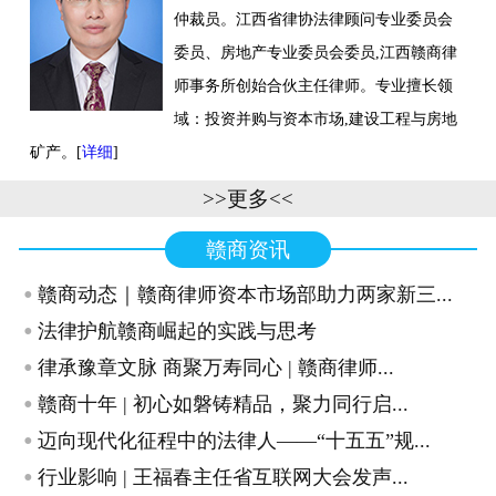
仲裁员。江西省律协法律顾问专业委员会
联系我们
委员、房地产专业委员会委员,江西赣商律
师事务所创始合伙主任律师。专业擅长领
域：投资并购与资本市场,建设工程与房地
矿产。[
详细
]
>>更多<<
赣商资讯
·
赣商动态｜赣商律师资本市场部助力两家新三...
·
法律护航赣商崛起的实践与思考
·
律承豫章文脉 商聚万寿同心 | 赣商律师...
·
赣商十年 | 初心如磐铸精品，聚力同行启...
·
迈向现代化征程中的法律人——“十五五”规...
·
行业影响 | 王福春主任省互联网大会发声...