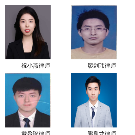
祝小燕律师
廖剑玮律师
戴希琛律师
熊良龙律师