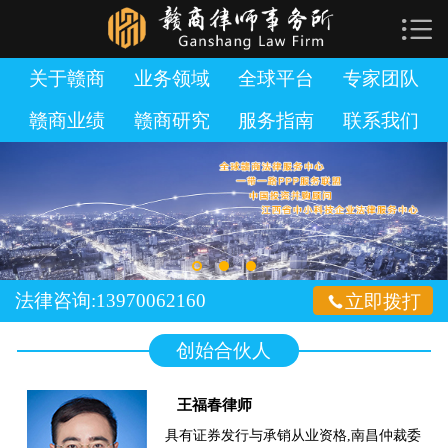

网站首页

关于赣商
关于赣商
业务领域
全球平台
专家团队
赣商业绩
赣商研究
服务指南
联系我们
业务领域
全球平台
专家团队
赣商业绩
法律咨询:13970062160

立即拨打
赣商研究
创始合伙人
服务指南
王福春律师
加入赣商
具有证券发行与承销从业资格,南昌仲裁委