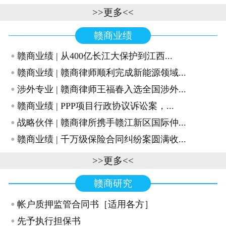
>>更多<<
赣商业绩
·
赣商业绩 | 从400亿长江大保护到江西...
·
赣商业绩 | 赣商律师顺利完成新能源领域...
·
涉外专业 | 赣商律师王福春入选全国涉外...
·
赣商业绩 | PPP项目行政协议诉讼案，...
·
战略伙伴 | 赣商律所携手赣江新区国际仲...
·
赣商业绩 | 千万级保险合同纠纷案圆满收...
>>更多<<
赣商研究
·
帐户质押监管合同书［适用各方］
·
先予执行担保书