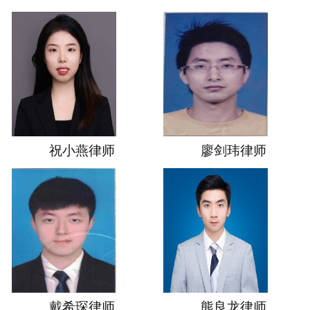
祝小燕律师
廖剑玮律师
戴希琛律师
熊良龙律师