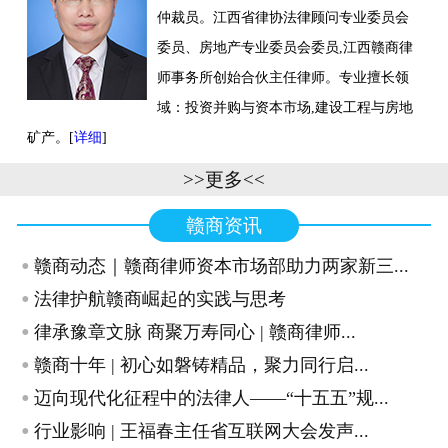
仲裁员。江西省律协法律顾问专业委员会
联系我们
委员、房地产专业委员会委员,江西赣商律
师事务所创始合伙主任律师。专业擅长领
域：投资并购与资本市场,建设工程与房地
矿产。[
详细
]
>>更多<<
赣商资讯
·
赣商动态｜赣商律师资本市场部助力两家新三...
·
法律护航赣商崛起的实践与思考
·
律承豫章文脉 商聚万寿同心 | 赣商律师...
·
赣商十年 | 初心如磐铸精品，聚力同行启...
·
迈向现代化征程中的法律人——“十五五”规...
·
行业影响 | 王福春主任省互联网大会发声...