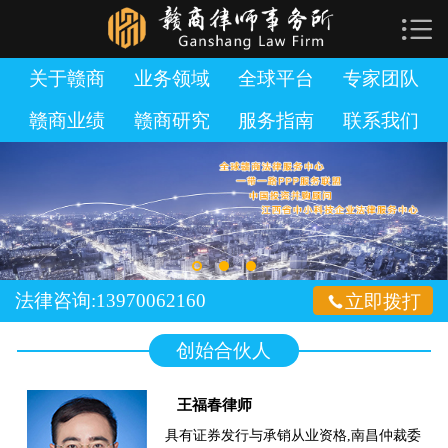

网站首页

关于赣商
关于赣商
业务领域
全球平台
专家团队
赣商业绩
赣商研究
服务指南
联系我们
业务领域
全球平台
专家团队
赣商业绩
法律咨询:13970062160

立即拨打
赣商研究
创始合伙人
服务指南
王福春律师
加入赣商
具有证券发行与承销从业资格,南昌仲裁委