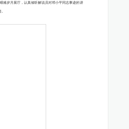
像、艰难岁月展厅，认真倾听解说员对邓小平同志事迹的讲
迹。