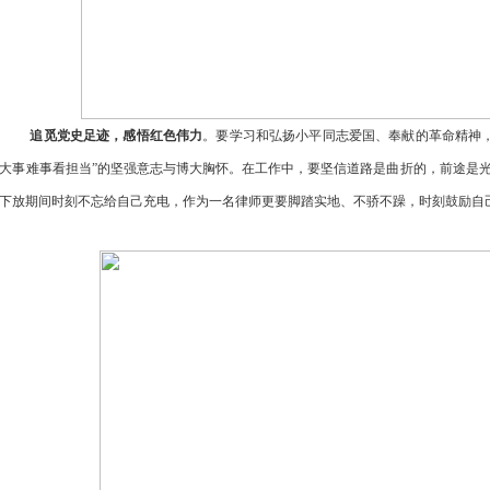
追觅党史足迹，感悟红色伟力
。要学习和弘扬小平同志爱国、奉献的革命精神
大事难事看担当”的坚强意志与博大胸怀。在工作中，要坚信道路是曲折的，前途是光
下放期间时刻不忘给自己充电，作为一名律师更要脚踏实地、不骄不躁，时刻鼓励自