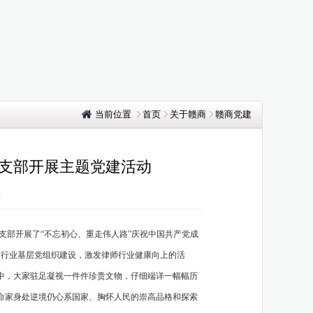
当前位置
首页
关于赣商
赣商党建
支部开展主题党建活动
2
支部
开展了
“不忘初心、重走伟人路”庆祝中国共产党成
们行业基层党组织建设，激发律师行业健康向上的活
中，大家驻足凝视一件件珍贵文物，仔细端详一幅幅历
命家身处逆境仍心系国家、胸怀人民的崇高品格和探索