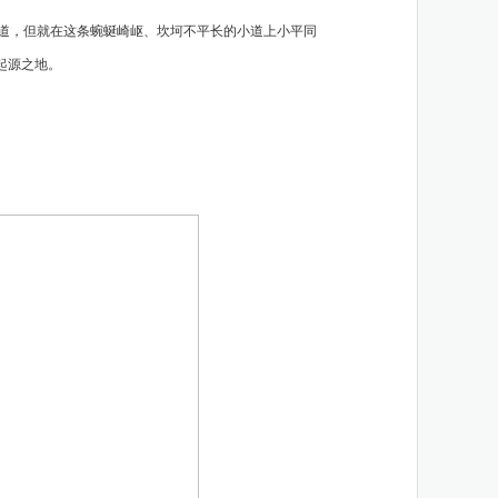
小道，但就在这条蜿蜒崎岖、坎坷不平长的小道上小平同
起源之地。