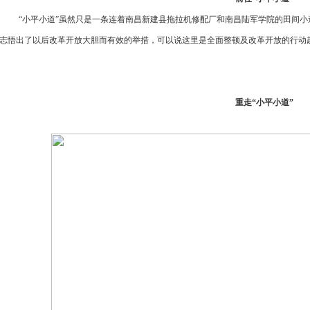
“小平小道”虽然只是一条连着南昌新建县拖拉机修配厂和南昌陆军学院的田间
志悟出了以后改革开放大胆而有效的举措，可以说这里是全面整顿及改革开放的行动
重走
“小平小道
”