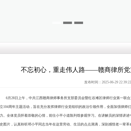
不忘初心，重走伟人路——赣商律所党
发布时间：2025-06-29 22:39:2
6月28日上午，中共江西赣商律师事务所支部委员会暨红谷滩区律师行业第一联合
立
104周年主题活动，旨在充分发挥律师行业党组织的政治引领作用，全面加强律师
力。全体党员怀着崇敬的心情，前往小平小道陈列馆参观学习。在讲解员的深情讲述
史图片，认真聆听邓小平同志当年在这里劳动、生活的点点滴滴，深刻感悟老一辈革