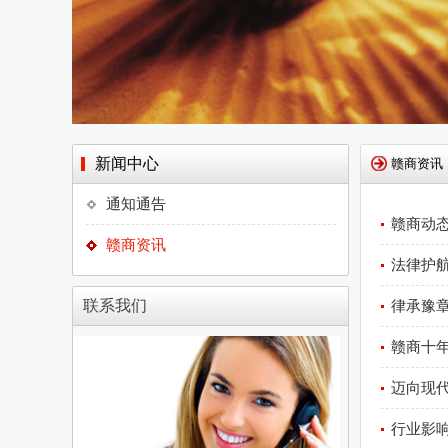
新闻中心
赣商资讯
通知通告
赣商动
赣商资讯
法律护
联系我们
律承豫章
赣商十年
迈向现
行业影响