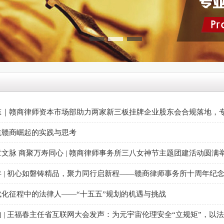
态｜赣商律师资本市场部助力两家新三板挂牌企业股东会合规落地，
航赣商崛起的实践与思考
文脉 商聚万寿同心 | 赣商律师事务所三八女神节主题团建活动圆满
 | 初心如磐铸精品，聚力同行启新程——赣商律师事务所十周年纪
代化征程中的法律人——“十五五”规划的机遇与挑战
 | 王福春主任省互联网大会发声：为元宇宙伦理安全“立规矩”，以法